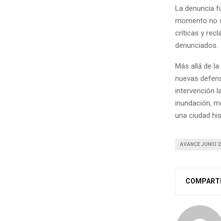
La denuncia f
momento no se
críticas y rec
denunciados.
Más allá de la
nuevas defens
intervención l
inundación, me
una ciudad his
AVANCE JUNIO 2
COMPART