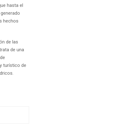
que hasta el
a generado
os hechos
ión de las
trata de una
 de
 turístico de
dricos.