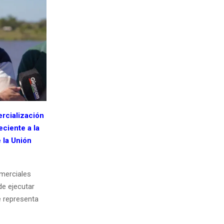
ercialización
eciente a la
e la Unión
omerciales
de ejecutar
e representa