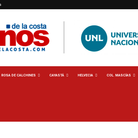
a
. ROSA DE CALCHINES
CAYASTÁ
HELVECIA
COL. MASCÍAS