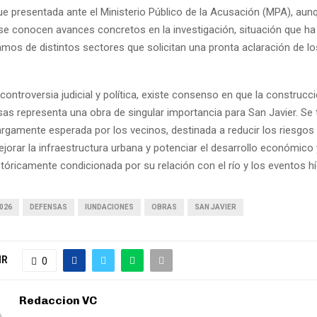
ue presentada ante el Ministerio Público de la Acusación (MPA), aun
 conocen avances concretos en la investigación, situación que h
lamos de distintos sectores que solicitan una pronta aclaración de l
 controversia judicial y política, existe consenso en que la construcc
as representa una obra de singular importancia para San Javier. Se 
argamente esperada por los vecinos, destinada a reducir los riesgos
jorar la infraestructura urbana y potenciar el desarrollo económico y
tóricamente condicionada por su relación con el río y los eventos hí
026
DEFENSAS
IUNDACIONES
OBRAS
SAN JAVIER
IR
0
Redaccion VC