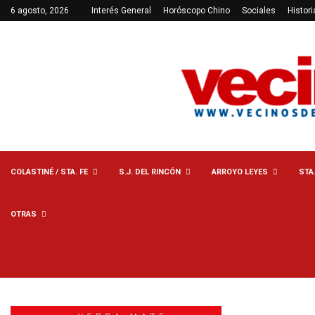
6 agosto, 2026
Interés General
Horóscopo Chino
Sociales
Histori
COLASTINÉ / STA. FE
S.J. DEL RINCÓN
ARROYO LEYES
STA
OTRAS