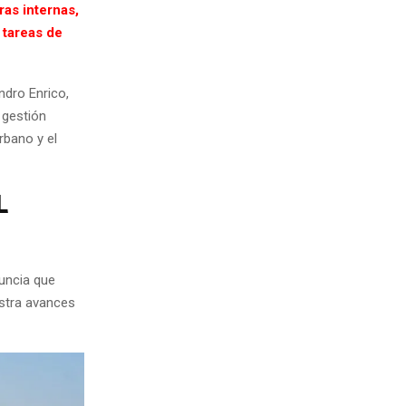
as internas,
 tareas de
ndro Enrico,
 gestión
rbano y el
L
nuncia que
istra avances