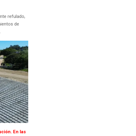
nte refulado,
mientos de
.
ción. En las