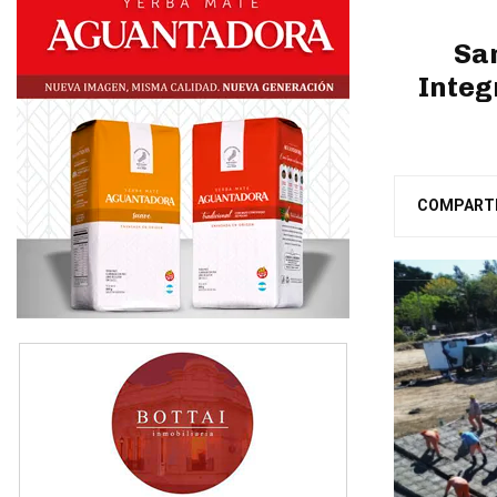
San
Integ
COMPART