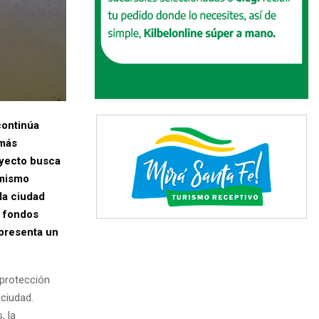
continúa
 más
oyecto busca
 mismo
la ciudad
n fondos
 presenta un
 protección
 ciudad.
, la