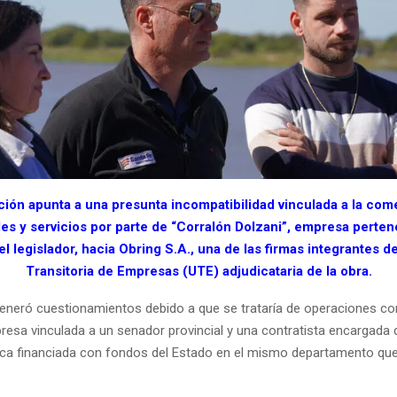
ión apunta a una presunta incompatibilidad vinculada a la com
es y servicios por parte de “Corralón Dolzani”, empresa perten
el legislador, hacia Obring S.A., una de las firmas integrantes d
Transitoria de Empresas (UTE) adjudicataria de la obra.
generó cuestionamientos debido a que se trataría de operaciones c
resa vinculada a un senador provincial y una contratista encargada 
ica financiada con fondos del Estado en el mismo departamento qu