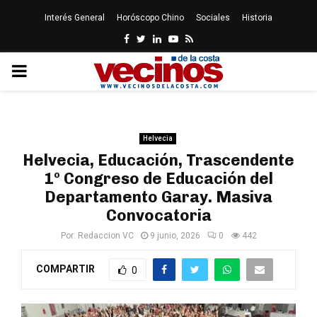
Interés General
Horóscopo Chino
Sociales
Historia
Facebook
Twitter
Linkedin
Youtube
Rss
PRIMARY
MENU
Helvecia
Helvecia, Educación, Trascendente
1º Congreso de Educación del
Departamento Garay. Masiva
Convocatoria
Por:
Redaccion VC
9 junio, 2026
0
442
COMPARTIR
0