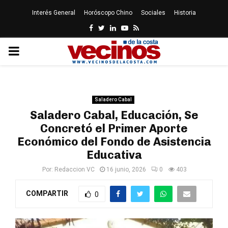
Interés General
Horóscopo Chino
Sociales
Historia
Facebook
Twitter
Linkedin
Youtube
Rss
PRIMARY
MENU
Saladero Cabal
Saladero Cabal, Educación, Se
Concretó el Primer Aporte
Económico del Fondo de Asistencia
Educativa
Por:
Redaccion VC
16 junio, 2026
0
403
COMPARTIR
0