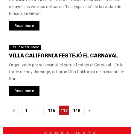
de ayer, los vecinos del barrio “Los Espinillos” de la ciudad de
Rincón, se vieron...
Read more
San José del Rincón
VILLA CALIFORNIA FESTEJÓ EL CARNAVAL
Organizado por su vecinal, el barrio festejó el Carnaval. En la
tarde de hoy domingo, el barrio Villa California de la ciudad de
San...
Read more
Paginación
1
…
116
117
118
de
entradas