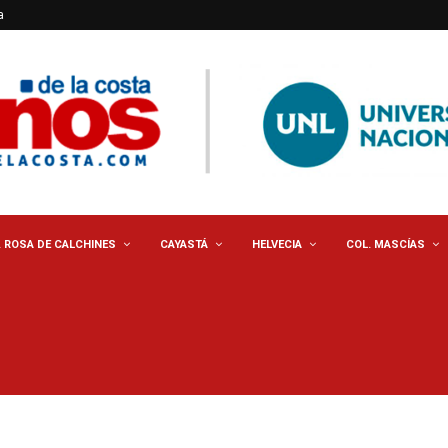
a
. ROSA DE CALCHINES
CAYASTÁ
HELVECIA
COL. MASCÍAS