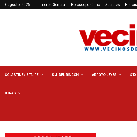
8 agosto, 2026
Interés General
Horóscopo Chino
Sociales
Histori
COLASTINÉ / STA. FE
S.J. DEL RINCÓN
ARROYO LEYES
STA
OTRAS