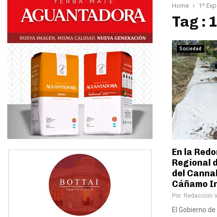
Home
1º Exp
Tag : 
Sociedad
En la Red
Regional 
del Cannab
Cáñamo In
Por:
Redaccion 
El Gobierno de 