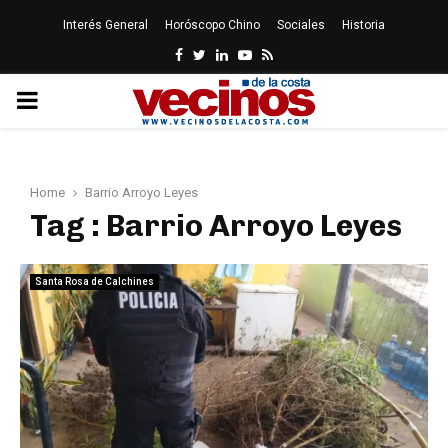
Interés General
Horóscopo Chino
Sociales
Historia
Facebook
Twitter
Linkedin
Youtube
Rss
PRIMARY
MENU
Home
Barrio Arroyo Leyes
Tag : Barrio Arroyo Leyes
Santa Rosa de Calchines