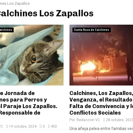
ines Los Zapallos
Calchines Los Zapallos
alchines
Santa Rosa de Calchines
e Jornada de
Calchines, Los Zapallos
nes para Perros y
Venganza, el Resultado 
l Paraje Los Zapallos.
Falta de Convivencia y l
Responsable de
Conflictos Sociales
Por:
Redaccion VC
28 octubre, 202
VC
19 octubre, 2024
0
450
Una añeja pelea entre familias ve