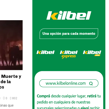
, Muerte y
de la
os
3
0
802
cinas que