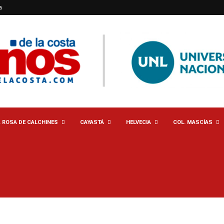
a
. ROSA DE CALCHINES
CAYASTÁ
HELVECIA
COL. MASCÍAS