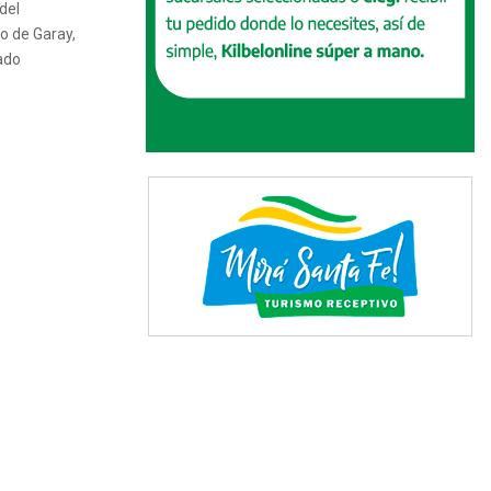
del
o de Garay,
ado