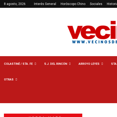
8 agosto, 2026
Interés General
Horóscopo Chino
Sociales
Histori
COLASTINÉ / STA. FE
S.J. DEL RINCÓN
ARROYO LEYES
STA
OTRAS