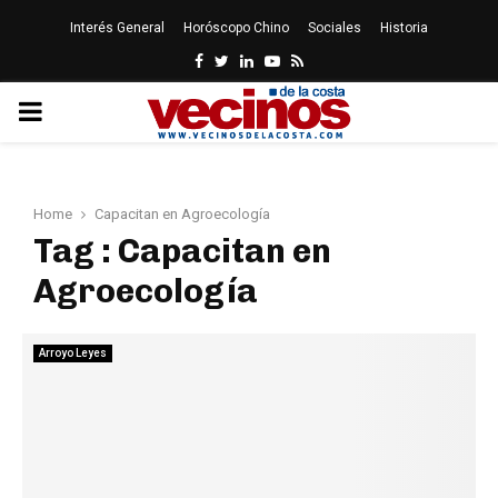
Interés General
Horóscopo Chino
Sociales
Historia
Facebook
Twitter
Linkedin
Youtube
Rss
PRIMARY
MENU
Home
Capacitan en Agroecología
Tag : Capacitan en
Agroecología
Arroyo Leyes