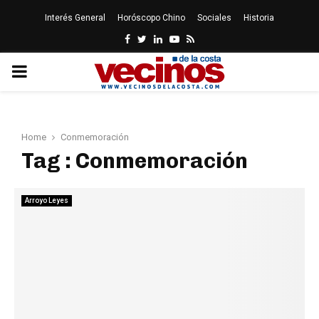
Interés General
Horóscopo Chino
Sociales
Historia
Facebook
Twitter
Linkedin
Youtube
Rss
PRIMARY
MENU
Home
Conmemoración
Tag : Conmemoración
Arroyo Leyes