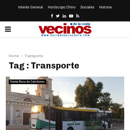
Interés General
Horóscopo Chino
Sociales
Historia
Facebook
Twitter
Linkedin
Youtube
Rss
PRIMARY
MENU
Home
Transporte
Tag : Transporte
Santa Rosa de Calchines