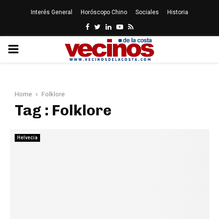
Interés General
Horóscopo Chino
Sociales
Historia
Facebook
Twitter
Linkedin
Youtube
Rss
PRIMARY
MENU
Home
Folklore
Tag : Folklore
Helvecia