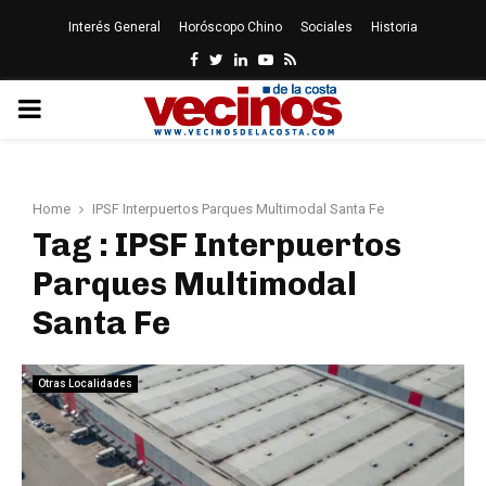
Interés General
Horóscopo Chino
Sociales
Historia
Facebook
Twitter
Linkedin
Youtube
Rss
PRIMARY
MENU
Home
IPSF Interpuertos Parques Multimodal Santa Fe
Tag : IPSF Interpuertos
Parques Multimodal
Santa Fe
Otras Localidades