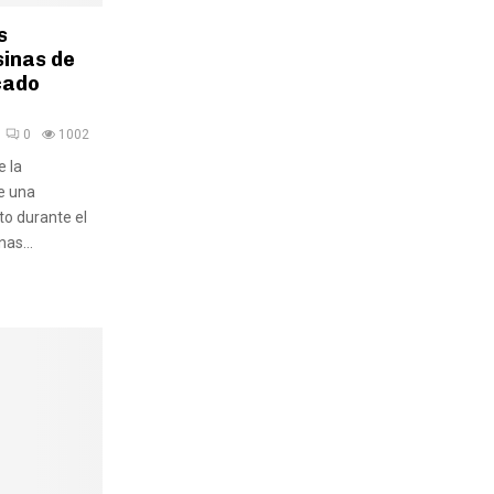
s
inas de
cado
0
1002
e la
e una
to durante el
as...