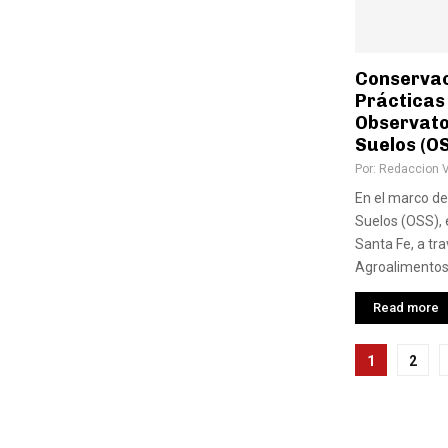
Conservac
Prácticas
Observato
Suelos (O
Por:
Redaccion 
En el marco de
Suelos (OSS), 
Santa Fe, a tra
Agroalimentos 
Read more
Pagina
1
2
de
entra