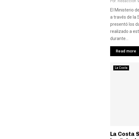
Por:
Redaccion 
El Ministerio d
a través de la
presentó los d
realizado a es
durante...
Read more
La Costa
La Costa 