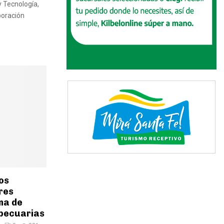
y Tecnología,
boración
os
res
ma de
pecuarias