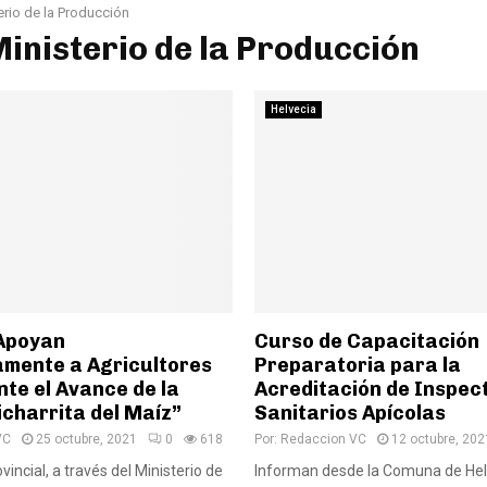
erio de la Producción
Ministerio de la Producción
Helvecia
 Apoyan
Curso de Capacitación
mente a Agricultores
Preparatoria para la
nte el Avance de la
Acreditación de Inspec
charrita del Maíz”
Sanitarios Apícolas
VC
25 octubre, 2021
0
618
Por:
Redaccion VC
12 octubre, 202
vincial, a través del Ministerio de
Informan desde la Comuna de Helv