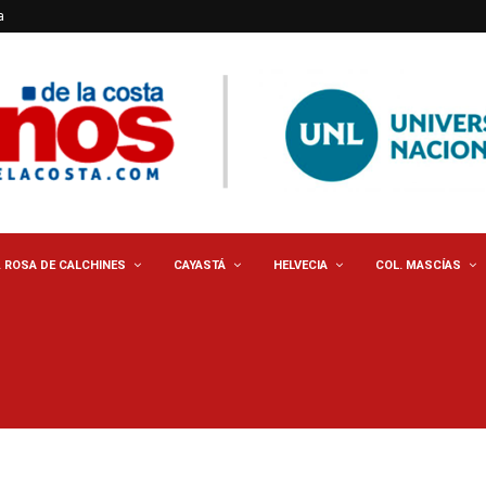
a
. ROSA DE CALCHINES
CAYASTÁ
HELVECIA
COL. MASCÍAS