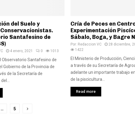
ión del Suelo y
Cría de Peces en Centr
 Conservacionistas.
Experimentación Piscíc
rio Santafesino de
Sábalo, Boga, y Bagre 
SS)
Por:
Redaccion VC
28 diciembre, 
1422
VC
4 enero, 2021
0
1013
El Ministerio de Producción, Cienc
l Observatorio Santafesino de
a través de su Secretaría de Agro
el Gobierno de la Provincia de
adelante un importante trabajo en
vés de la Secretaría de
de la piscicultura...
del...
Read more
ción
…
5
das