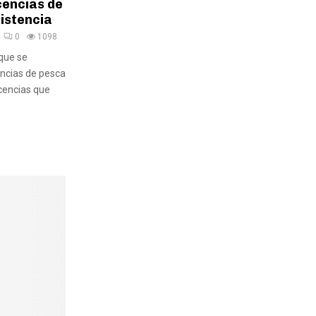
cencias de
istencia
0
1098
 que se
encias de pesca
icencias que