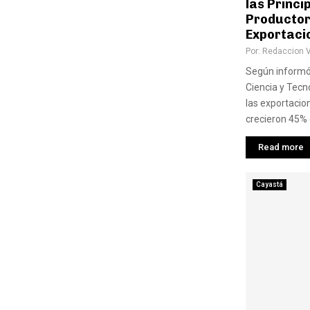
las Princi
Productor
Exportaci
Por:
Redaccion 
Según informó 
Ciencia y Tecno
las exportacio
crecieron 45% e
Read more
Cayastá