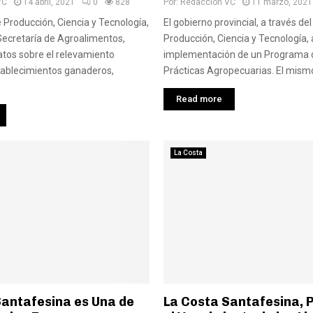
VC
14 abril, 2021
0
828
Por:
Redaccion VC
11 marzo, 2021
e Producción, Ciencia y Tecnología,
El gobierno provincial, a través del
 Secretaría de Agroalimentos,
Producción, Ciencia y Tecnología,
atos sobre el relevamiento
implementación de un Programa 
tablecimientos ganaderos,
Prácticas Agropecuarias. El mismo
Read more
La Costa
Santafesina es Una de
La Costa Santafesina, 