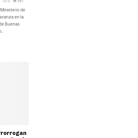
0
881
 Ministerio de
 avanza en la
de Buenas
...
Prorrogan