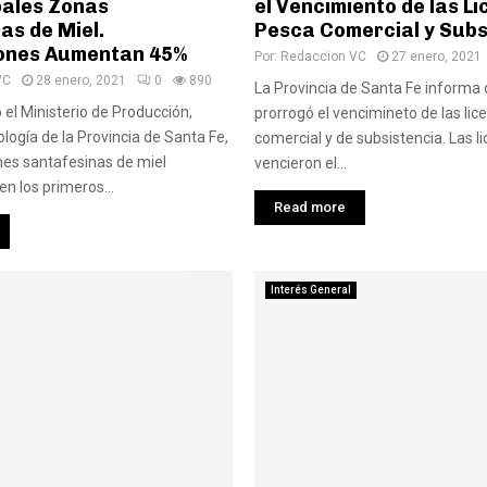
pales Zonas
el Vencimiento de las Li
as de Miel.
Pesca Comercial y Subs
ones Aumentan 45%
Por:
Redaccion VC
27 enero, 2021
VC
28 enero, 2021
0
890
La Provincia de Santa Fe informa
el Ministerio de Producción,
prorrogó el vencimineto de las lic
logía de la Provincia de Santa Fe,
comercial y de subsistencia. Las l
nes santafesinas de miel
vencieron el...
n los primeros...
Read more
Interés General