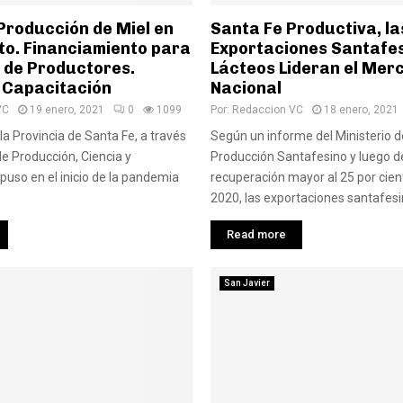
Producción de Miel en
Santa Fe Productiva, la
to. Financiamiento para
Exportaciones Santafes
 de Productores.
Lácteos Lideran el Mer
 Capacitación
Nacional
VC
19 enero, 2021
0
1099
Por:
Redaccion VC
18 enero, 2021
la Provincia de Santa Fe, a través
Según un informe del Ministerio d
de Producción, Ciencia y
Producción Santafesino y luego d
spuso en el inicio de la pandemia
recuperación mayor al 25 por cien
2020, las exportaciones santafesin
Read more
San Javier