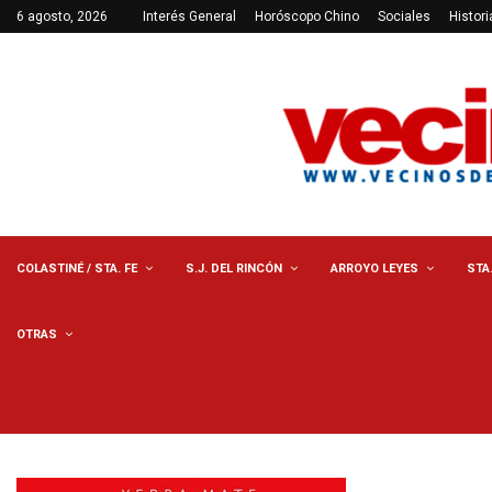
6 agosto, 2026
Interés General
Horóscopo Chino
Sociales
Histori
COLASTINÉ / STA. FE
S.J. DEL RINCÓN
ARROYO LEYES
STA
OTRAS