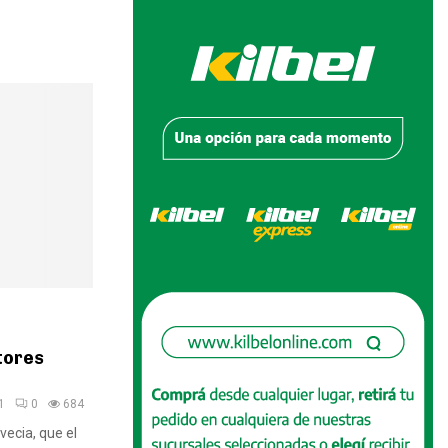
tores
1
0
684
ecia, que el