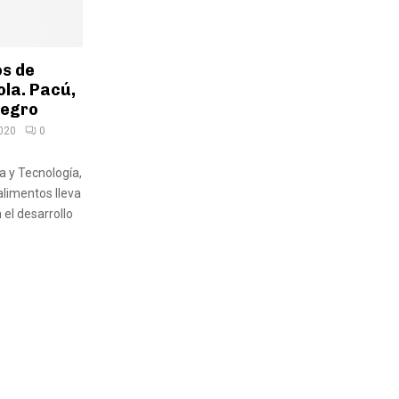
os de
ola. Pacú,
Negro
2020
0
ia y Tecnología,
alimentos lleva
 el desarrollo