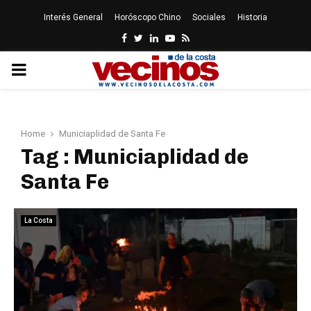
Interés General
Horóscopo Chino
Sociales
Historia
Facebook
Twitter
Linkedin
Youtube
Rss
PRIMARY
MENU
Home
Municiaplidad de Santa Fe
Tag : Municiaplidad de
Santa Fe
La Costa