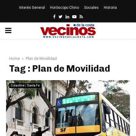
Interés General
Horóscopo Chino
Sociales
Historia
Facebook
Twitter
Linkedin
Youtube
Rss
PRIMARY
MENU
Home
Plan de Movilidad
Tag : Plan de Movilidad
Colastiné / Santa Fe