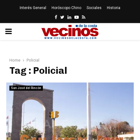
Interés General
Horóscopo Chino
Sociales
Historia
Facebook
Twitter
Linkedin
Youtube
Rss
PRIMARY
MENU
Home
Policial
Tag : Policial
San José del Rincón