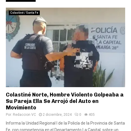
Colastiné / Santa Fe
Colastiné Norte, Hombre Violento Golpeaba a
Su Pareja Ella Se Arrojó del Auto en
Movimiento
Por:
Redaccion VC
2 diciembre, 2024
0
405
Informa la Unidad Regional I de la Policía de la Provincia de Santa
Fe, con competencia en el Departamento La Capital, sobre un