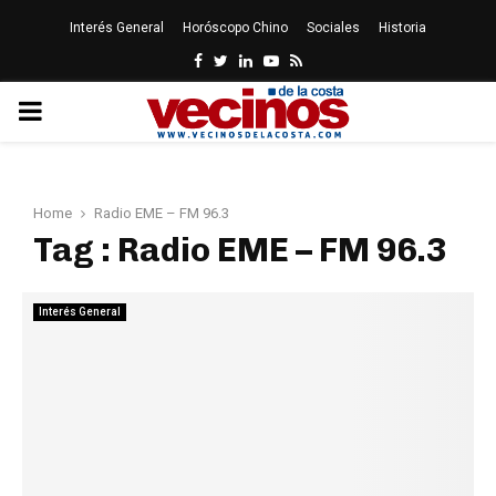
Interés General
Horóscopo Chino
Sociales
Historia
Facebook
Twitter
Linkedin
Youtube
Rss
PRIMARY
MENU
Home
Radio EME – FM 96.3
Tag : Radio EME – FM 96.3
Interés General