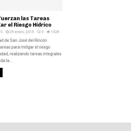
fuerzan las Tareas
ar el Riesgo Hídrico
VC
29 enero, 2019
0
1328
ad de San José del Rincón
areas para mitigar el riesgo
iudad, realizando tareas integrales
a la...