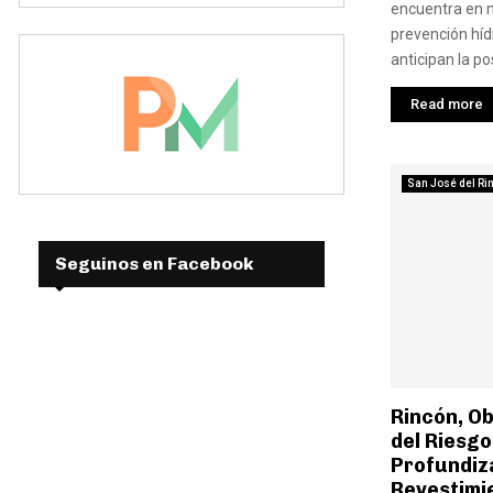
encuentra en
prevención híd
anticipan la pos
Read more
San José del Ri
Seguinos en Facebook
Rincón, O
del Riesgo
Profundiz
Revestimie