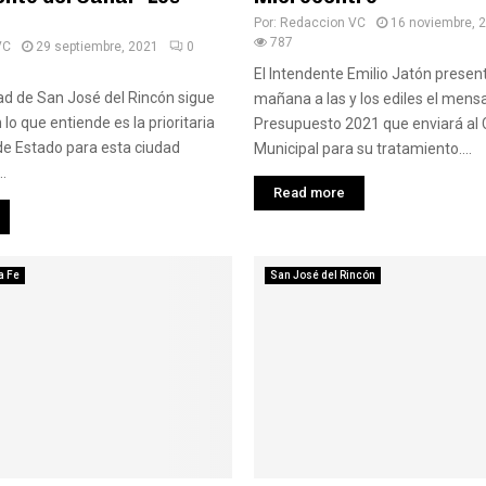
Por:
Redaccion VC
16 noviembre, 
787
VC
29 septiembre, 2021
0
El Intendente Emilio Jatón presen
ad de San José del Rincón sigue
mañana a las y los ediles el mens
lo que entiende es la prioritaria
Presupuesto 2021 que enviará al
de Estado para esta ciudad
Municipal para su tratamiento....
.
Read more
a Fe
San José del Rincón