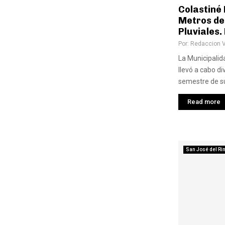
Colastiné 
Metros de
Pluviales.
Por:
Redaccion 
La Municipalid
llevó a cabo di
semestre de su 
Read more
San José del Ri