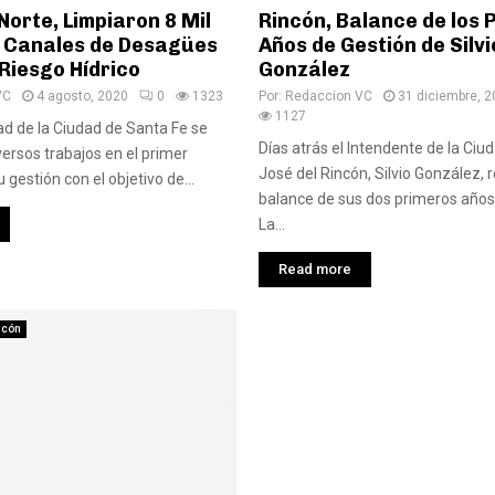
Norte, Limpiaron 8 Mil
Rincón, Balance de los 
 Canales de Desagües
Años de Gestión de Silvi
 Riesgo Hídrico
González
VC
4 agosto, 2020
0
1323
Por:
Redaccion VC
31 diciembre, 
1127
ad de la Ciudad de Santa Fe se
Días atrás el Intendente de la Ciu
versos trabajos en el primer
José del Rincón, Silvio González, 
gestión con el objetivo de...
balance de sus dos primeros años
La...
Read more
ncón