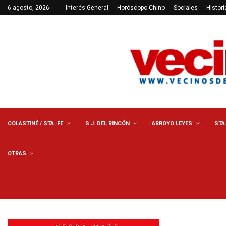
6 agosto, 2026
Interés General
Horóscopo Chino
Sociales
Histori
COLASTINÉ / STA. FE
S.J. DEL RINCÓN
ARROYO LEYES
STA
OTRAS