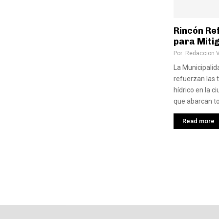
Rincón Re
para Mitig
Por:
Redaccion 
La Municipalid
refuerzan las t
hídrico en la c
que abarcan tod
Read more