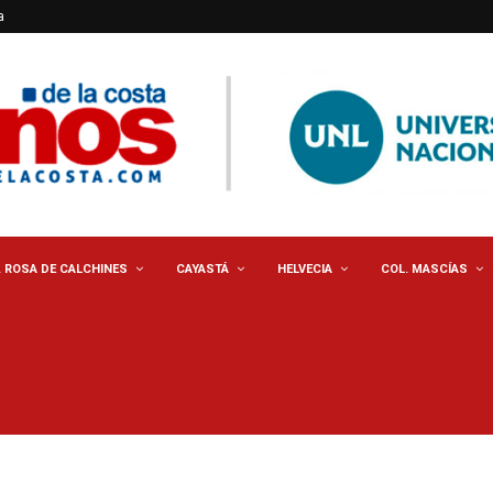
a
. ROSA DE CALCHINES
CAYASTÁ
HELVECIA
COL. MASCÍAS