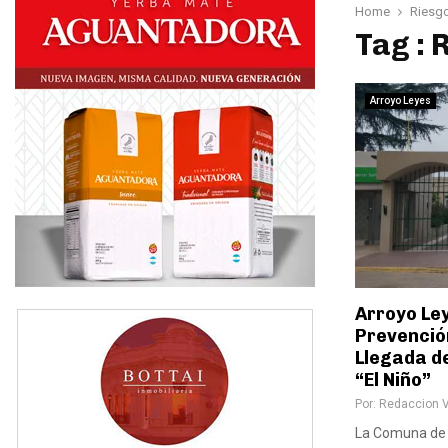
Home
Riesgo
Tag : 
Arroyo Leyes
Arroyo Le
Prevención
Llegada d
“El Niño”
Por:
Redaccion 
La Comuna de 