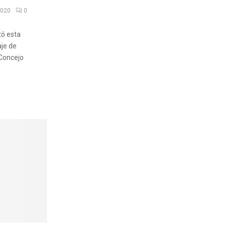
2020
0
tó esta
aje de
 Concejo