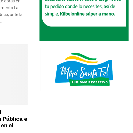
nte obras en
tamento La
drico, ante la
.
l
 Pública e
en el