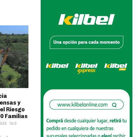
cia
fensas y
el Riesgo
20 Familias
2023
0