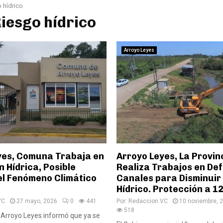
 hídrico
Riesgo hídrico
Arroyo Leyes
yes, Comuna Trabaja en
Arroyo Leyes, La Provin
 Hídrica, Posible
Realiza Trabajos en De
el Fenómeno Climático
Canales para Disminuir 
Hídrico. Protección a 1
VC
27 mayo, 2026
0
441
Por:
Redaccion VC
10 noviembre, 
518
Arroyo Leyes informó que ya se