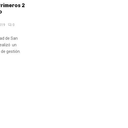
Primeros 2
o
2019
0
dad de San
realizó un
 de gestión.