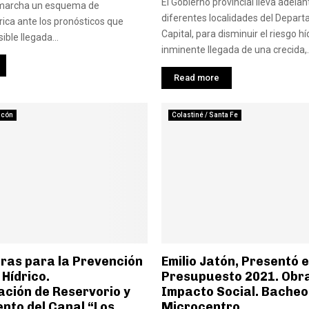
El Gobierno provincial lleva adela
 marcha un esquema de
diferentes localidades del Depar
rica ante los pronósticos que
Capital, para disminuir el riesgo hí
ible llegada...
inminente llegada de una crecida,..
Read more
ncón
Colastiné / Santa Fe
bras para la Prevención
Emilio Jatón, Presentó e
 Hídrico.
Presupuesto 2021. Obra
ación de Reservorio y
Impacto Social. Bacheo 
nto del Canal “Los
Microcentro