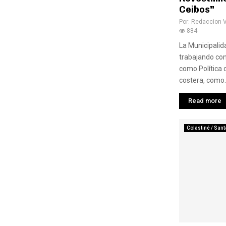
Ceibos”
Por:
Redaccion 
884
La Municipalid
trabajando con 
como Política 
costera, como..
Read more
Colastiné / Sant