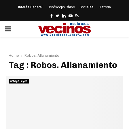
Interés General
Horóscopo Chino
Sociales
Historia
Facebook
Twitter
Linkedin
Youtube
Rss
PRIMARY
MENU
Home
Robos. Allanamiento
Tag : Robos. Allanamiento
Arroyo Leyes