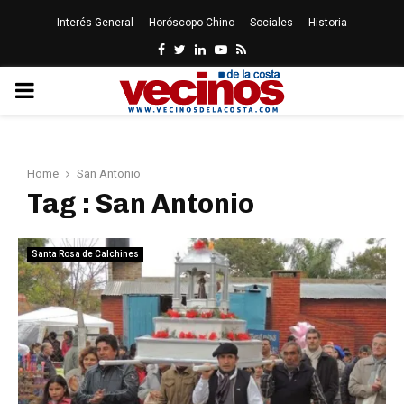
Interés General
Horóscopo Chino
Sociales
Historia
Facebook
Twitter
Linkedin
Youtube
Rss
PRIMARY
MENU
Home
San Antonio
Tag : San Antonio
Santa Rosa de Calchines