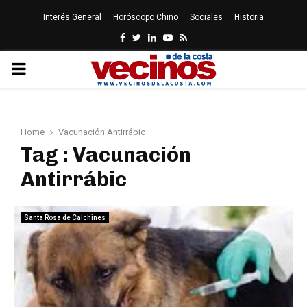
Interés General
Horóscopo Chino
Sociales
Historia
Facebook
Twitter
Linkedin
Youtube
Rss
PRIMARY
MENU
Home
Vacunación Antirrábic
Tag : Vacunación
Antirrábic
Santa Rosa de Calchines