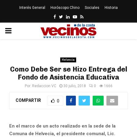
Interés General
Horóscopo Chino
Sociales
Historia
Facebook
Twitter
Linkedin
Youtube
Rss
PRIMARY
MENU
Helvecia
Como Debe Ser se Hizo Entrega del
Fondo de Asistencia Educativa
Por:
Redaccion VC
30 julio, 2018
0
1666
COMPARTIR
0
En el marco de un acto realizado en la sede de la
Comuna de Helvecia, el presidente comunal, Lic.