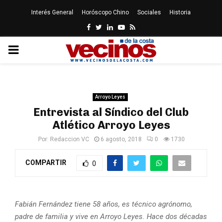
Interés General
Horóscopo Chino
Sociales
Historia
Facebook
Twitter
Linkedin
Youtube
Rss
PRIMARY
MENU
Arroyo Leyes
Entrevista al Síndico del Club
Atlético Arroyo Leyes
Por:
Redaccion VC
6 agosto, 2018
0
1730
COMPARTIR
0
Fabián Fernández tiene 58 años, es técnico agrónomo,
padre de familia y vive en Arroyo Leyes. Hace dos décadas