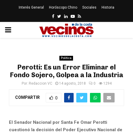
Interés General
Horóscopo Chino
Sociales
Historia
Facebook
Twitter
Linkedin
Youtube
Rss
PRIMARY
MENU
Politica
Perotti: Es un Error Eliminar el
Fondo Sojero, Golpea a la Industria
Por:
Redaccion VC
14 agosto, 2018
0
1294
COMPARTIR
0
El Senador Nacional por Santa Fe Omar Perotti
cuestionó la decisión del Poder Ejecutivo Nacional de