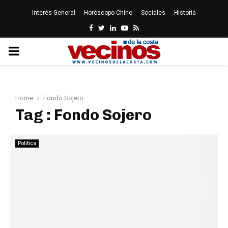
Interés General
Horóscopo Chino
Sociales
Historia
Facebook
Twitter
Linkedin
Youtube
Rss
PRIMARY
MENU
Home
Fondo Sojero
Tag : Fondo Sojero
Politica