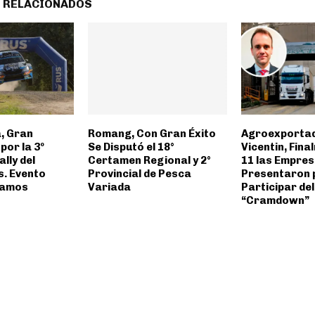
 RELACIONADOS
, Gran
Romang, Con Gran Éxito
Agroexporta
por la 3º
Se Disputó el 18°
Vicentin, Fin
ally del
Certamen Regional y 2°
11 las Empres
. Evento
Provincial de Pesca
Presentaron 
ramos
Variada
Participar del
“Cramdown”