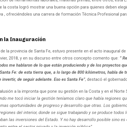
e la costa logró mostrar una buena opción para quienes deben elegi
va , ofreciéndoles una carrera de formación Técnica Profesional para
en la Inauguración
de la provincia de Santa Fe, estuvo presente en el acto inaugural de
avier, 2018, y en su discurso entre otros concepto comento que:
” Re
todos me hablaron de lo que están produciendo y de los proyectos que
Santa Fe: de esta tierra que, a lo largo de 800 kilómetros, habla de t
 invertir, de seguir adelante. Eso es Santa Fe”
, destacó el gobernado
alusión a la impronta que pone su gestión en la Costa y en el Norte 
ndo me tocó iniciar la gestión teníamos claro que había regiones q
smas oportunidades de progreso y desarrollo que otras. Los gobiern
regiones del interior, donde se sigue trabajando y se produce todos l
ban las inversiones del Estado. Y no hay desarrollo posible sino es
nto entre el sector privado y la inversión pública”.