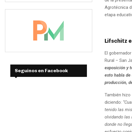
Agrotécnica d
etapa educati
Lifschitz 
El gobernador 
Rural – San J
exposición y 
Seguinos en Facebook
esto habla de 
producción, de
También hizo 
diciendo:
“Cua
tenido las mi
olvidando las 
donde no llega
esfuerzo conju