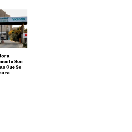
dora
almente Son
as Que Se
para