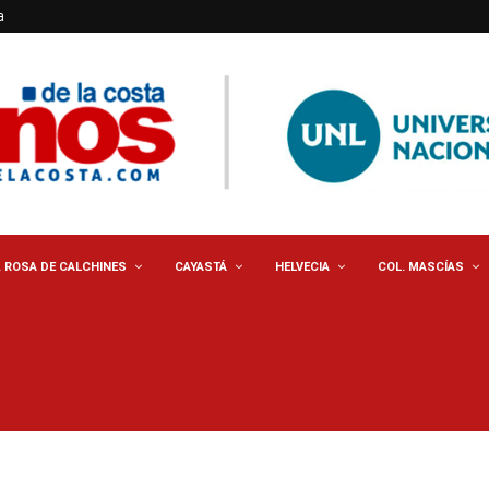
a
. ROSA DE CALCHINES
CAYASTÁ
HELVECIA
COL. MASCÍAS