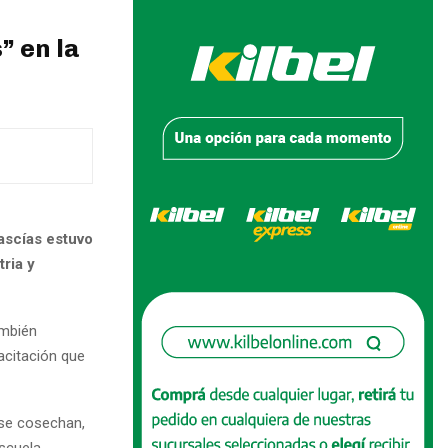
” en la
ascías estuvo
ria y
ambién
pacitación que
 se cosechan,
Escuela