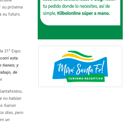
r su próxima
 su futuro.
 la 31° Expo
corrí esta
 tienen; y
rabajo, de
r.
Santafesino,
ue no habían
os fueron
os días, pero
 en un