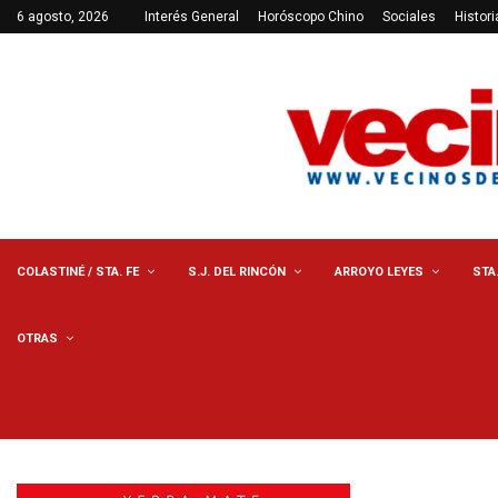
6 agosto, 2026
Interés General
Horóscopo Chino
Sociales
Histori
COLASTINÉ / STA. FE
S.J. DEL RINCÓN
ARROYO LEYES
STA
OTRAS