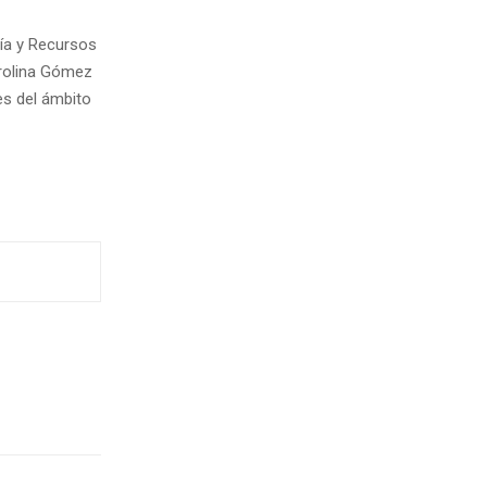
ría y Recursos
arolina Gómez
es del ámbito