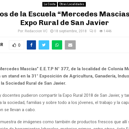
La Costa
Otras Localidades
s de la Escuela “Mercedes Mascias
Expo Rural de San Javier
Por:
Redaccion VC
18 septiembre, 2018
0
1446
IR
0
Mercedes Mascías” E.E.T.P N° 377, de la localidad de Colonia M
un stand en la 31° Exposición de Agricultura, Ganadería, Indust
la Sociedad Rural de San Javier.
 docentes pudieron compartir la Expo Rural 2018 de San Javier, y t
 la sociedad, familias y sobre todo a los jóvenes, el trabajo y la ca
ón se llevan a cabo.
a muestra de imágenes como también de productos frescos que allí
ción de herramientas laborales, materias primas, entre otros, ésta 