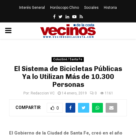
Interés General
Horóscopo Chino
Sociales
Historia
Facebook
Twitter
Linkedin
Youtube
Rss
PRIMARY
MENU
Colastiné / Santa Fe
El Sistema de Bicicletas Públicas
Ya lo Utilizan Más de 10.300
Personas
Por:
Redaccion VC
14 enero, 2019
0
1161
COMPARTIR
0
El Gobierno de la Ciudad de Santa Fe, creó en el año