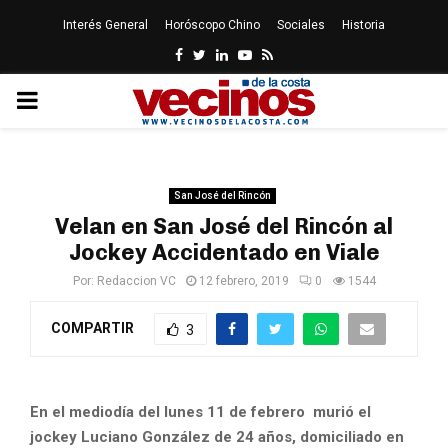
Interés General
Horóscopo Chino
Sociales
Historia
Facebook
Twitter
Linkedin
Youtube
Rss
PRIMARY
MENU
San José del Rincón
Velan en San José del Rincón al
Jockey Accidentado en Viale
Por:
Redaccion VC
12 febrero, 2019
0
1544
COMPARTIR
3
En el mediodía del lunes 11 de febrero murió el
jockey Luciano González de 24 años, domiciliado en