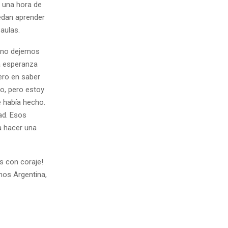
i una hora de
uedan aprender
aulas.
, no dejemos
ra esperanza
ero en saber
o, pero estoy
e había hecho.
ad. Esos
 hacer una
s con coraje!
mos Argentina,