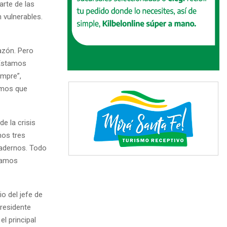
rte de las
 vulnerables.
razón. Pero
 Estamos
empre”,
emos que
e la crisis
os tres
uadernos. Todo
íamos
o del jefe de
Presidente
el principal