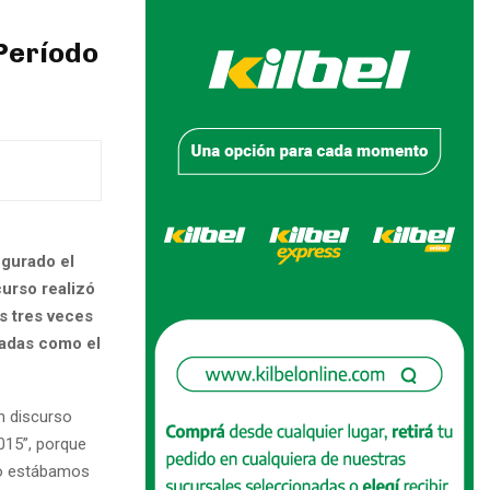
 Período
ugurado el
curso realizó
s tres veces
tadas como el
n discurso
015”, porque
do estábamos