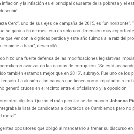
 inflación y la inflación es el principal causante de la pobreza y el 
describió.
reza Cero”, uno de sus ejes de campaña de 2015, es “un horizonte”. 
que se gana a fin de mes, esa es sólo una dimensión muy importante
ene que ver con la dignidad perdida y este año fuimos a la raíz del p
 empiece a bajar”, desarrolló.
ado hizo una fuerte defensa de las modificaciones legislativas impu
permitieron avanzar en las causas de corrupción. “Se está acabando
tido también estamos mejor que en 2015”, subrayó. Fue uno de los 
ensión. La alusión a las causas que tienen como imputados a ex f
mo generó cruces en el recinto entre el oficialismo y la oposición.
mentos álgidos. Quizás el más peculiar se dio cuando
Johanna Pic
 integraba la lista de candidatos a diputados de Cambiemos pero no
ad moral”.
rigentes opositores que obligó al mandatario a frenar su discurso e