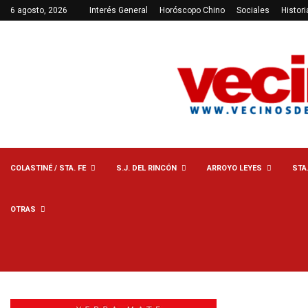
6 agosto, 2026
Interés General
Horóscopo Chino
Sociales
Histori
COLASTINÉ / STA. FE
S.J. DEL RINCÓN
ARROYO LEYES
STA
OTRAS