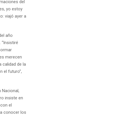
rmaciones del
es, yo estoy
o: viajó ayer a
del año
“Insistiré
formar
res merecen
 calidad de la
 el futuro”,
n Nacional,
o insiste en
 con el
 a conocer los