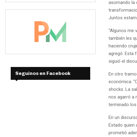
asomando la c
transformacio
Juntos estamo
“Algunos me va
también les q
haciendo cruji
agregó. Esta 
siguió el dis
Seguinos en Facebook
En otro tramo 
económica: “
shocks. La sa
nos agarró a 
terminado los
En un discurs
Estado quien 
prometió ademá