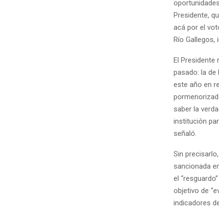
oportunidades
Presidente, q
acá por el vot
Río Gallegos,
El Presidente 
pasado: la de 
este año en r
pormenorizada
saber la verda
institución pa
señaló.
Sin precisarlo
sancionada en
el “resguardo”
objetivo de “e
indicadores d