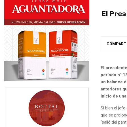
El Pres
COMPART
El president
período n° 1
un balance d
anteriores qu
inicio de un
Si bien el je
que se prolon
“salió del pa