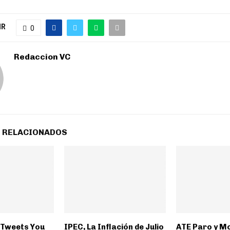
IR
0
Redaccion VC
 RELACIONADOS
y Tweets You
IPEC, La Inflación de Julio
ATE Paro y Mo