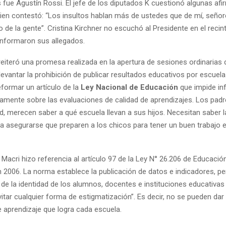
 fue Agustín Rossi. El jefe de los diputados K cuestionó algunas afi
uien contestó: “Los insultos hablan más de ustedes que de mí, señor
o de la gente”. Cristina Kirchner no escuchó al Presidente en el recint
 informaron sus allegados.
reiteró una promesa realizada en la apertura de sesiones ordinarias 
levantar la prohibición de publicar resultados educativos por escuela. 
eformar un artículo de la
Ley Nacional de Educación
que impide in
mente sobre las evaluaciones de calidad de aprendizajes. Los pad
d, merecen saber a qué escuela llevan a sus hijos. Necesitan saber la
ra asegurarse que preparen a los chicos para tener un buen trabajo en
, Macri hizo referencia al artículo 97 de la Ley N° 26.206 de Educació
 2006. La norma establece la publicación de datos e indicadores, per
 de la identidad de los alumnos, docentes e instituciones educativas
vitar cualquier forma de estigmatización”. Es decir, no se pueden dar
e aprendizaje que logra cada escuela.