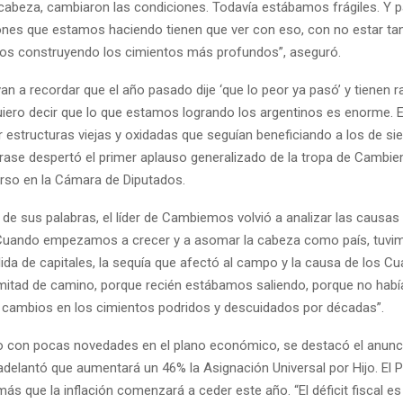
abeza, cambiaron las condiciones. Todavía estábamos frágiles. Y pa
nes que estamos haciendo tienen que ver con eso, con no estar tan
s construyendo los cimientos más profundos”, aseguró.
n a recordar que el año pasado dije ‘que lo peor ya pasó’ y tienen 
uiero decir que lo que estamos logrando los argentinos es enorme.
r estructuras viejas y oxidadas que seguían beneficiando a los de si
frase despertó el primer aplauso generalizado de la tropa de Cambi
curso en la Cámara de Diputados.
de sus palabras, el líder de Cambiemos volvió a analizar las causas d
Cuando empezamos a crecer y a asomar la cabeza como país, tuvim
lida de capitales, la sequía que afectó al campo y la causa de los C
mitad de camino, porque recién estábamos saliendo, porque no hab
 cambios en los cimientos podridos y descuidados por décadas”.
o con pocas novedades en el plano económico, se destacó el anunci
adelantó que aumentará un 46% la Asignación Universal por Hijo. El 
s que la inflación comenzará a ceder este año. “El déficit fiscal es 