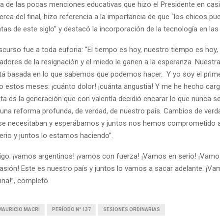
na de las pocas menciones educativas que hizo el Presidente en cas
erca del final, hizo referencia a la importancia de que “los chicos p
as de este siglo” y destacó la incorporación de la tecnología en las 
discurso fue a toda euforia: “El tiempo es hoy, nuestro tiempo es hoy
cadores de la resignación y el miedo le ganen a la esperanza. Nuest
stá basada en lo que sabemos que podemos hacer. Y yo soy el prim
do estos meses: ¡cuánto dolor! ¡cuánta angustia! Y me he hecho carg
ta es la generación que con valentía decidió encarar lo que nunca s
 una reforma profunda, de verdad, de nuestro país. Cambios de verd
se necesitaban y esperábamos y juntos nos hemos comprometido a
erio y juntos lo estamos haciendo”.
digo: ¡vamos argentinos! ¡vamos con fuerza! ¡Vamos en serio! ¡Vamo
sión! Este es nuestro país y juntos lo vamos a sacar adelante. ¡Va
na!”, completó.
MAURICIO MACRI
PERÍODO N° 137
SESIONES ORDINARIAS