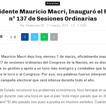
Actualidad
idente Mauricio Macri, Inauguró el
n° 137 de Sesiones Ordinarias
Por:
Redaccion VC
1 marzo, 2019
0
1020
IR
0
e Mauricio Macri dejo hoy, viernes 1 de marzo, oficialmente ina
37 de sesiones ordinarias del Congreso de la Nación, en su dis
e su gestión y apeló a un tono más enérgico y combativo que la
e le tocó ir al Congreso. Por eso, sus palabras fueron interpre
a campaña electoral que será intensa durante todo el año.
fe de Estado reconoció los problemas económicos, hizo hincapié en u
gó durante casi una hora en que el país “está mejor parado que en 2
ntano”.”El año pasado nos puso a prueba en muchos sentidos. Cuan