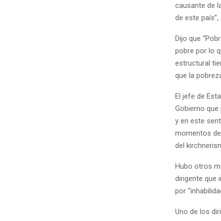
causante de la
de este país”, 
Dijo que “Pob
pobre por lo 
estructural ti
que la pobreza
El jefe de Est
Gobierno que 
y en este sen
momentos de t
del kirchneris
Hubo otros mo
dirigente que
por “inhabilid
Uno de los di