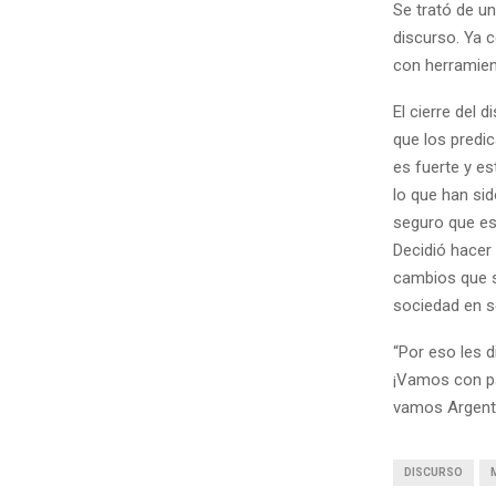
Se trató de u
discurso. Ya c
con herramient
El cierre del 
que los predi
es fuerte y e
lo que han si
seguro que es
Decidió hacer
cambios que 
sociedad en s
“Por eso les 
¡Vamos con pa
vamos Argenti
DISCURSO