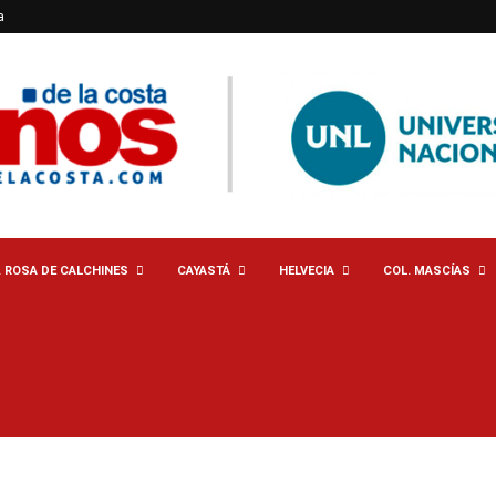
a
. ROSA DE CALCHINES
CAYASTÁ
HELVECIA
COL. MASCÍAS