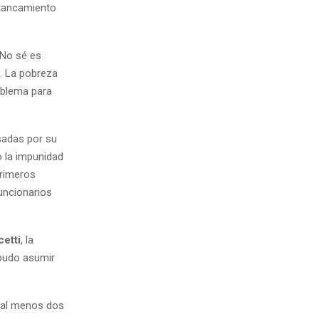
estancamiento
“No sé es
. La pobreza
roblema para
lsadas por su
 la impunidad
primeros
uncionarios
etti
, la
 pudo asumir
n al menos dos