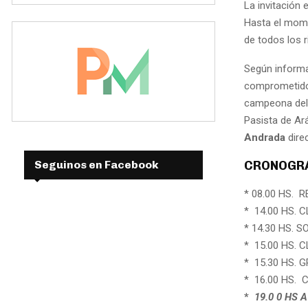
La invitación 
Hasta el mome
de todos los r
Según informa
comprometido 
campeona del 
Pasista de Ar
Andrada
direc
CRONOGRA
Seguinos en Facebook
* 08.00 HS. 
* 14.00 HS. 
* 14.30 HS. 
* 15.00 HS. 
* 15.30 HS.
* 16.00 HS.
*
19.0 0 HS 