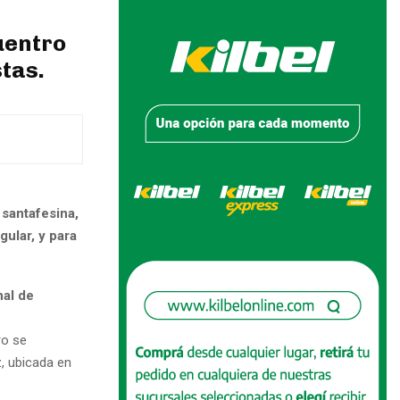
uentro
tas.
 santafesina,
gular, y para
al de
ro se
z, ubicada en