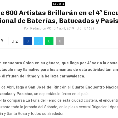
La Costa
e 600 Artistas Brillarán en el 4° Enc
ional de Baterías, Batucadas y Pasis
Por:
Redaccion VC
4 abril, 2019
0
1639
IR
2
n encuentro único en su género, que llega por 4° vez a la costa
táculo muy llamativo para los amantes de esta actividad tan sin
 disfrutan del ritmo y la belleza carnavalesca.
de Abril, llega a
San José del Rincón
el
Cuarto Encuentro Nacion
tucadas y Pasistas
, un espectáculo único en el país
 la comparsa La Furia del Fénix, de ésta ciudad costera, el encuent
urante toda la jornada del Sábado, en la plaza central Brigadier Lópe
ín y Santa Rosa y todos su alrededor.