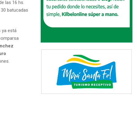
de las 16 hs.
 30 batucadas
 ya está
 comparsa
ánchez
uro
ones.