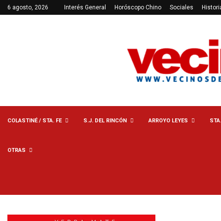
6 agosto, 2026
Interés General
Horóscopo Chino
Sociales
Histori
COLASTINÉ / STA. FE
S.J. DEL RINCÓN
ARROYO LEYES
STA
OTRAS