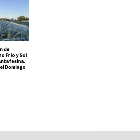
n de
 Frio y Sol
antafesina.
 el Domingo