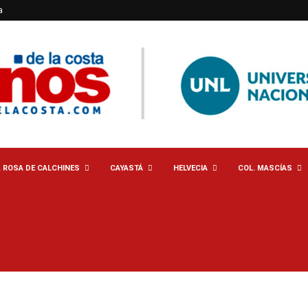
a
. ROSA DE CALCHINES
CAYASTÁ
HELVECIA
COL. MASCÍAS