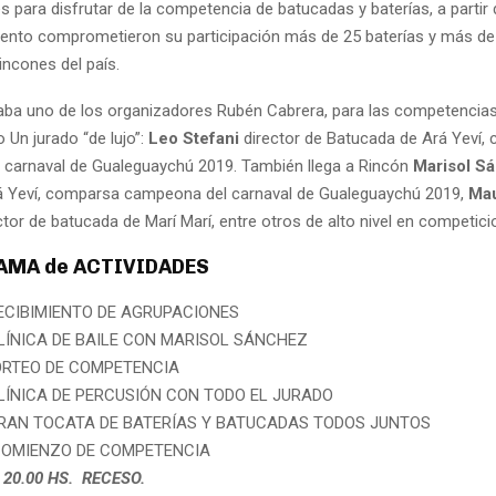
es para disfrutar de la competencia de batucadas y baterías, a partir 
nto comprometieron su participación más de 25 baterías y más de
incones del país.
ba uno de los organizadores Rubén Cabrera, para las competencias
Un jurado “de lujo”:
Leo Stefani
director de Batucada de Ará Yeví,
carnaval de Gualeguaychú 2019. También llega a Rincón
Marisol S
á Yeví, comparsa campeona del carnaval de Gualeguaychú 2019,
Ma
tor de batucada de Marí Marí, entre otros de alto nivel en competici
MA de ACTIVIDADES
RECIBIMIENTO DE AGRUPACIONES
CLÍNICA DE BAILE CON MARISOL SÁNCHEZ
SORTEO DE COMPETENCIA
CLÍNICA DE PERCUSIÓN CON TODO EL JURADO
 GRAN TOCATA DE BATERÍAS Y BATUCADAS TODOS JUNTOS
 COMIENZO DE COMPETENCIA
A 20.00 HS. RECESO.