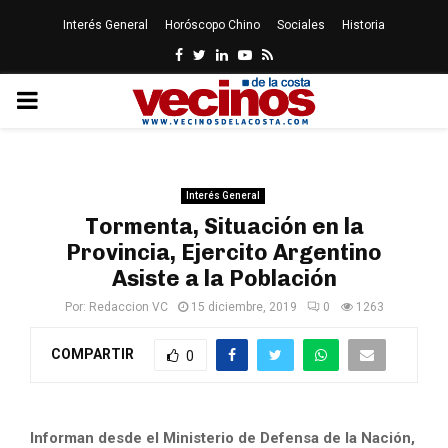
Interés General
Horóscopo Chino
Sociales
Historia
Facebook
Twitter
Linkedin
Youtube
Rss
PRIMARY
MENU
Interés General
Tormenta, Situación en la
Provincia, Ejercito Argentino
Asiste a la Población
Por:
Redaccion VC
15 diciembre, 2019
0
1263
COMPARTIR
0
Informan desde el Ministerio de Defensa de la Nación,