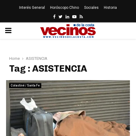
Interés General
Horóscopo Chino
Sociales
Historia
Facebook
Twitter
Linkedin
Youtube
Rss
PRIMARY
MENU
Home
ASISTENCIA
Tag : ASISTENCIA
Colastiné / Santa Fe