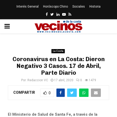
Interés General
Horóscopo Chino
Sociales
Historia
Facebook
Twitter
Linkedin
Youtube
Rss
PRIMARY
MENU
La Costa
Coronavirus en La Costa: Dieron
Negativo 3 Casos. 17 de Abril,
Parte Diario
Por:
Redaccion VC
17 abril, 2020
0
1479
COMPARTIR
0
El Ministerio de Salud de Santa Fe, a través de la