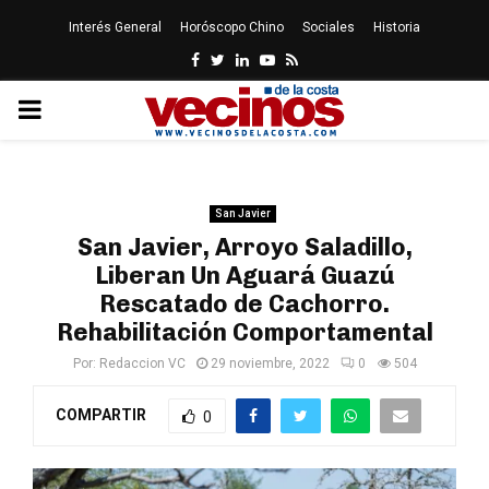
Interés General
Horóscopo Chino
Sociales
Historia
Facebook
Twitter
Linkedin
Youtube
Rss
PRIMARY
MENU
San Javier
San Javier, Arroyo Saladillo,
Liberan Un Aguará Guazú
Rescatado de Cachorro.
Rehabilitación Comportamental
Por:
Redaccion VC
29 noviembre, 2022
0
504
COMPARTIR
0