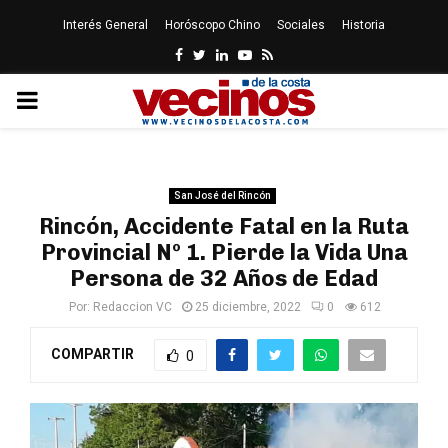
Interés General
Horóscopo Chino
Sociales
Historia
Facebook
Twitter
Linkedin
Youtube
Rss
PRIMARY
MENU
San José del Rincón
Rincón, Accidente Fatal en la Ruta
Provincial Nº 1. Pierde la Vida Una
Persona de 32 Años de Edad
Por:
Redaccion VC
25 diciembre, 2022
0
612
COMPARTIR
0