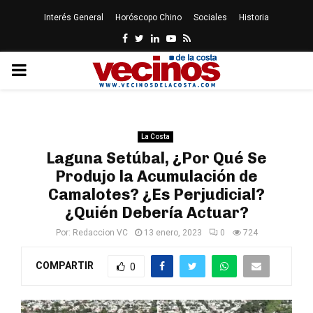
Interés General
Horóscopo Chino
Sociales
Historia
Facebook
Twitter
Linkedin
Youtube
Rss
PRIMARY
MENU
La Costa
Laguna Setúbal, ¿Por Qué Se
Produjo la Acumulación de
Camalotes? ¿Es Perjudicial?
¿Quién Debería Actuar?
Por:
Redaccion VC
13 enero, 2023
0
724
COMPARTIR
0