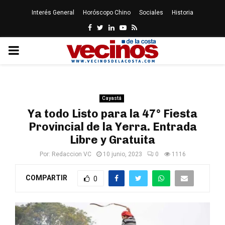
Interés General
Horóscopo Chino
Sociales
Historia
Facebook
Twitter
Linkedin
Youtube
Rss
PRIMARY
MENU
Cayastá
Ya todo Listo para la 47° Fiesta
Provincial de la Yerra. Entrada
Libre y Gratuita
Por:
Redaccion VC
10 junio, 2023
0
1116
COMPARTIR
0