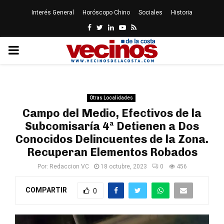
Interés General
Horóscopo Chino
Sociales
Historia
Facebook
Twitter
Linkedin
Youtube
Rss
PRIMARY
MENU
Otras Localidades
Campo del Medio, Efectivos de la
Subcomisaría 4ª Detienen a Dos
Conocidos Delincuentes de la Zona.
Recuperan Elementos Robados
Por:
Redaccion VC
18 octubre, 2023
0
456
COMPARTIR
0