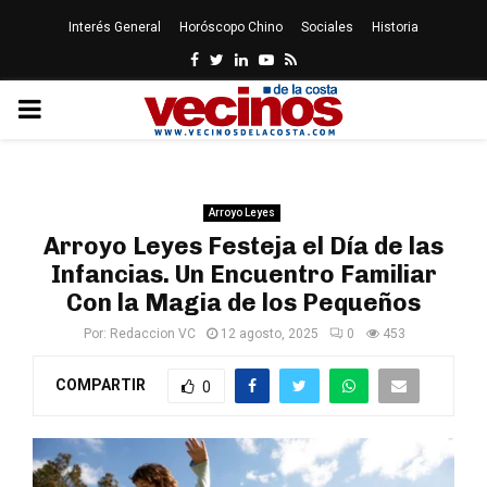
Interés General
Horóscopo Chino
Sociales
Historia
Facebook
Twitter
Linkedin
Youtube
Rss
PRIMARY
MENU
Arroyo Leyes
Arroyo Leyes Festeja el Día de las
Infancias. Un Encuentro Familiar
Con la Magia de los Pequeños
Por:
Redaccion VC
12 agosto, 2025
0
453
COMPARTIR
0