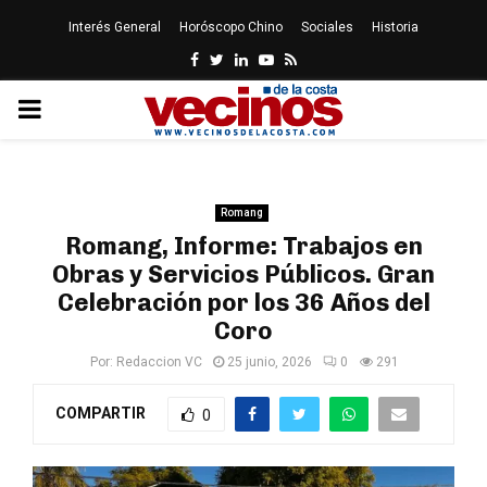
Interés General
Horóscopo Chino
Sociales
Historia
Facebook
Twitter
Linkedin
Youtube
Rss
PRIMARY
MENU
Romang
Romang, Informe: Trabajos en
Obras y Servicios Públicos. Gran
Celebración por los 36 Años del
Coro
Por:
Redaccion VC
25 junio, 2026
0
291
COMPARTIR
0