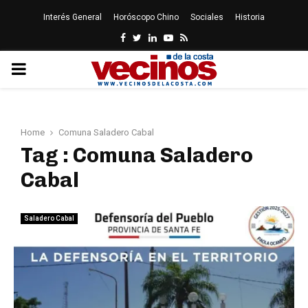
Interés General
Horóscopo Chino
Sociales
Historia
Facebook
Twitter
Linkedin
Youtube
Rss
PRIMARY
MENU
Home
Comuna Saladero Cabal
Tag : Comuna Saladero
Cabal
Saladero Cabal