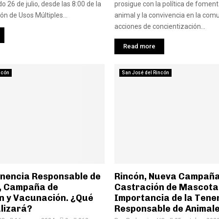
 26 de julio, desde las 8:00 de la
prosigue con la política de foment
ón de Usos Múltiples...
animal y la convivencia en la com
acciones de concientización...
Read more
ncón
San José del Rincón
enencia Responsable de
Rincón, Nueva Campaña
, Campaña de
Castración de Mascota
n y Vacunación. ¿Qué
Importancia de la Tene
alizará?
Responsable de Animal