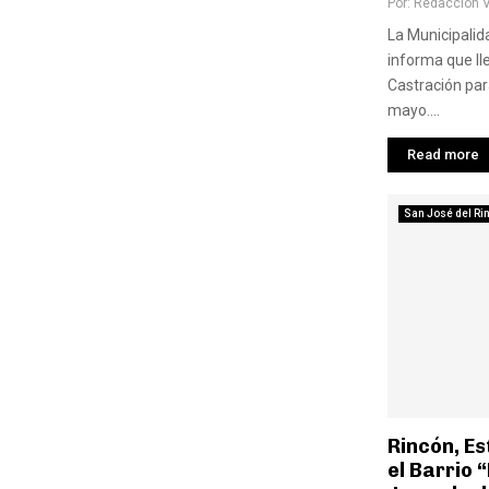
Por:
Redaccion 
La Municipalid
informa que l
Castración par
mayo....
Read more
San José del Ri
Rincón, E
el Barrio 