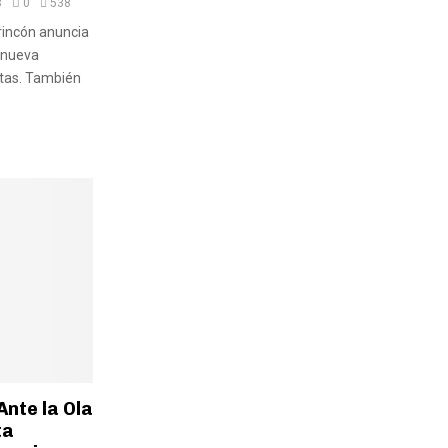
3
0
538
rincón anuncia
a nueva
tas. También
nte la Ola
ta