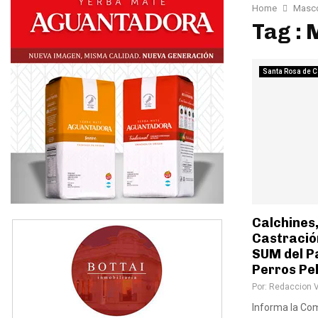
Home
Masc
Tag :
Santa Rosa de C
Calchines
Castració
SUM del Pa
Perros Pe
Por:
Redaccion 
Informa la Co