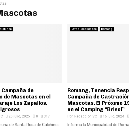
otas
 Mascotas
alchines
Otras Localidades
Romang
, Campaña de
Romang, Tenencia Resp
n de Mascotas en el
Campaña de Castración
raje Los Zapallos.
Mascotas. El Próximo 19
ligrosos
en el Camping “Brisol”
VC
25 julio, 2025
0
317
Por:
Redaccion VC
16 julio, 2024
muna de Santa Rosa de Calchines
Informa la Municipalidad de Rom