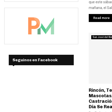
que este sábado
mañana, el Sal
Read more
San José del Ri
Seguinos en Facebook
Rincón, T
Mascotas
Castració
Día Se Re