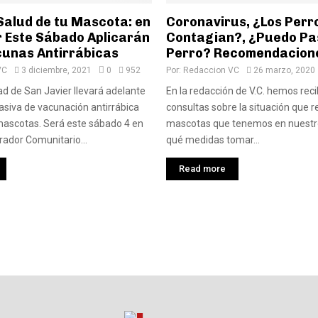
Salud de tu Mascota: en
Coronavirus, ¿Los Perr
r Este Sábado Aplicarán
Contagian?, ¿Puedo Pa
cunas Antirrábicas
Perro? Recomendacion
VC
3 diciembre, 2021
0
952
Por:
Redaccion VC
26 marzo, 2020
ad de San Javier llevará adelante
En la redacción de V.C. hemos reci
siva de vacunación antirrábica
consultas sobre la situación que r
mascotas. Será este sábado 4 en
mascotas que tenemos en nuestr
rador Comunitario...
qué medidas tomar...
Read more