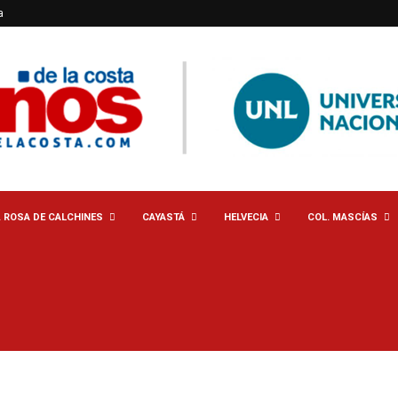
a
. ROSA DE CALCHINES
CAYASTÁ
HELVECIA
COL. MASCÍAS