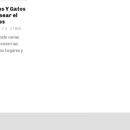
os Y Gatos
sear el
es
0
1809
bido varias
evisten las
os hogares y