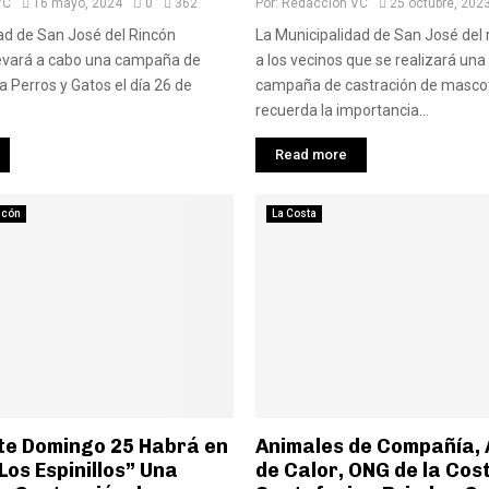
VC
16 mayo, 2024
0
362
Por:
Redaccion VC
25 octubre, 202
ad de San José del Rincón
La Municipalidad de San José del 
levará a cabo una campaña de
a los vecinos que se realizará un
a Perros y Gatos el día 26 de
campaña de castración de masco
recuerda la importancia...
Read more
ncón
La Costa
ste Domingo 25 Habrá en
Animales de Compañía, A
“Los Espinillos” Una
de Calor, ONG de la Cos