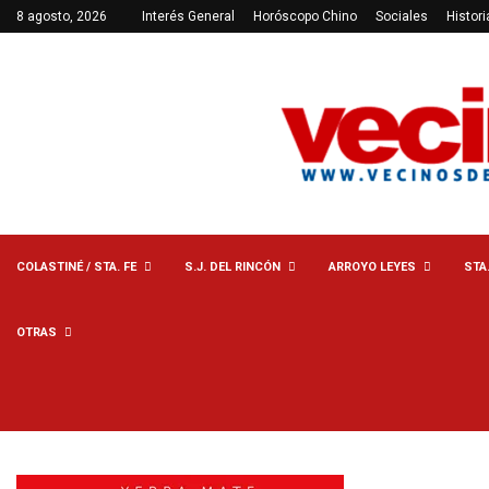
8 agosto, 2026
Interés General
Horóscopo Chino
Sociales
Histori
COLASTINÉ / STA. FE
S.J. DEL RINCÓN
ARROYO LEYES
STA
OTRAS