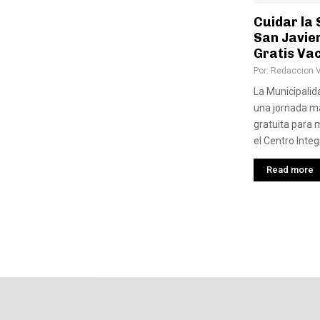
Cuidar la 
San Javie
Gratis Va
Por:
Redaccion 
La Municipalid
una jornada ma
gratuita para 
el Centro Integ
Read more