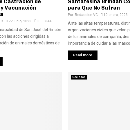
e Castración de
Santafesina Brindan C
y Vacunación
para Que No Sufran
ca
Por:
Redaccion VC
10 enero, 2023
VC
22 junio, 2023
0
644
Ante las altas temperaturas, disti
icipalidad de San José del Rincón
organizaciones civiles que velan p
con las acciones dirigidas a
de los animales de compañía, des
lación de animales domésticos de
importancia de cuidar a las mascot
..
Read more
Sociedad