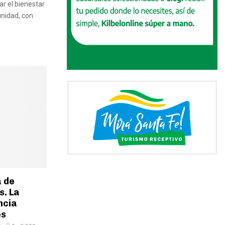
ar el bienestar
unidad, con
 de
s. La
ncia
es