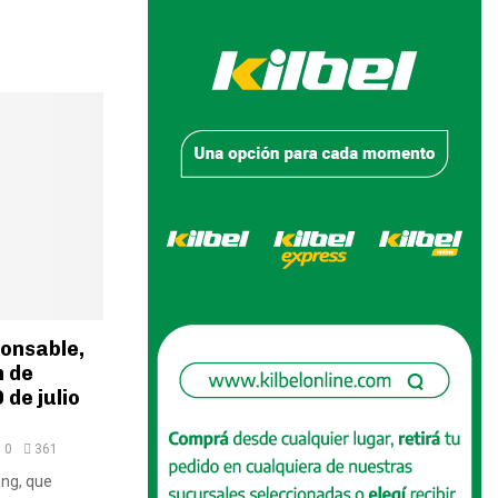
onsable,
 de
 de julio
0
361
ang, que