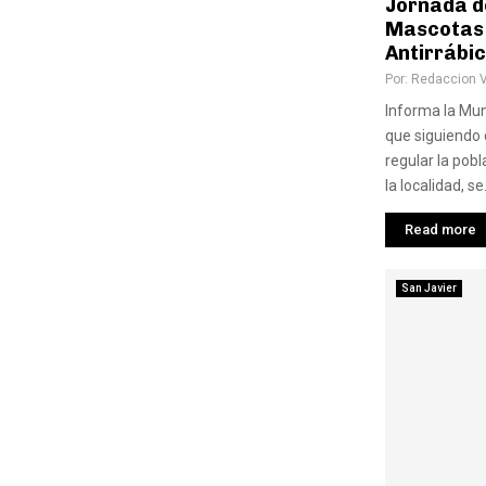
Jornada d
Mascotas 
Antirrábi
Por:
Redaccion 
Informa la Mun
que siguiendo 
regular la pob
la localidad, se.
Read more
San Javier