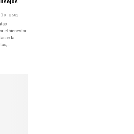
onsejos
0
582
ntas
or el bienestar
tacan la
as,...