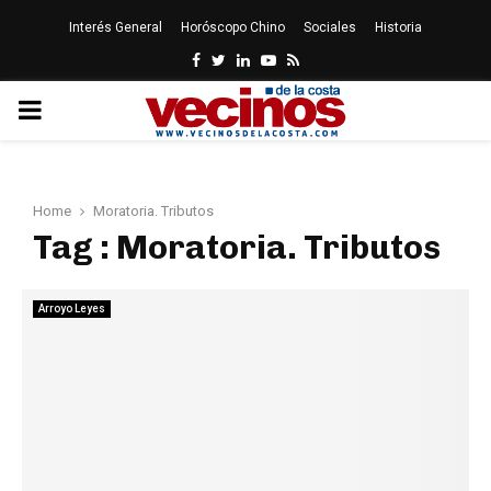
Interés General
Horóscopo Chino
Sociales
Historia
Facebook
Twitter
Linkedin
Youtube
Rss
PRIMARY
MENU
Home
Moratoria. Tributos
Tag : Moratoria. Tributos
Arroyo Leyes