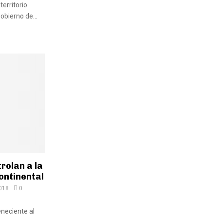
territorio
obierno de...
rolan a la
ontinental
018
0
eneciente al