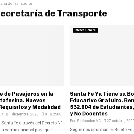
taría de Transporte
Secretaría de Transporte
Interés General
e de Pasajeros en la
Santa Fe Ya Tiene su Bo
tafesina. Nuevos
Educativo Gratuito. Ben
Requisitos y Modalidad
532.604 de Estudiantes
y No Docentes
VC
1 diciembre, 2020
0
2500
Por:
Redaccion VC
27 octubre, 202
e Santa Fe a través del Decreto N°
Según nos informan el Boleto Ed
a la norma nacional para que