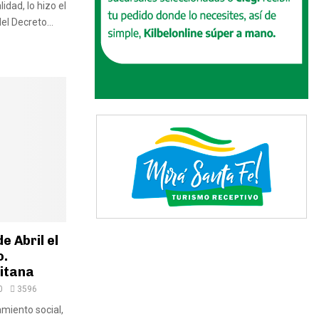
idad, lo hizo el
el Decreto...
e Abril el
o.
itana
0
3596
amiento social,