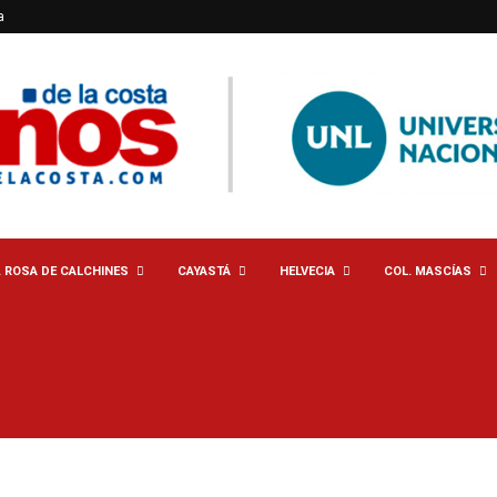
a
. ROSA DE CALCHINES
CAYASTÁ
HELVECIA
COL. MASCÍAS