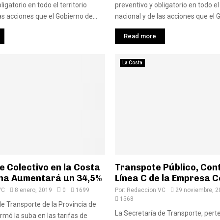
ligatorio en todo el territorio
preventivo y obligatorio en todo el 
as acciones que el Gobierno de...
nacional y de las acciones que el G
Read more
La Costa
de Colectivo en la Costa
Transpote Público, Cont
na Aumentará un 34,5%
Línea C de la Empresa C
VC
8 enero, 2019
0
1699
Por:
Redaccion VC
29 noviembre, 2
1568
de Transporte de la Provincia de
La Secretaría de Transporte, pert
rmó la suba en las tarifas de