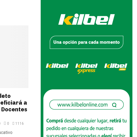
leto
eficiará a
, Docentes
0
0
1116
ucativo