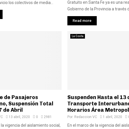
Gratuito en Santa Fe ya es una real
icio los colectivos de media...
Gobierno de la Provincia a través d
Read more
La Costa
e de Pasajeros
Suspenden Hasta el 13 d
no, Suspensión Total
Transporte Interurban
7 de Abril
Horarios Área Metropol
VC
13 abril, 2020
0
2981
Por:
Redaccion VC
1 abril, 2020
la vigencia del aislamiento social,
En el marco de la vigencia del aisl