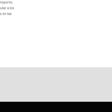
ansporte,
ular a los
o en las