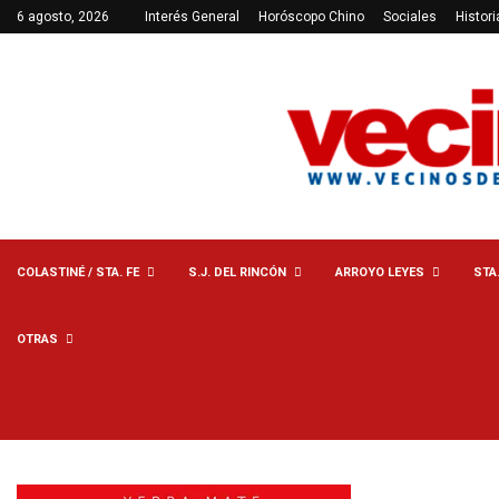
6 agosto, 2026
Interés General
Horóscopo Chino
Sociales
Histori
COLASTINÉ / STA. FE
S.J. DEL RINCÓN
ARROYO LEYES
STA
OTRAS