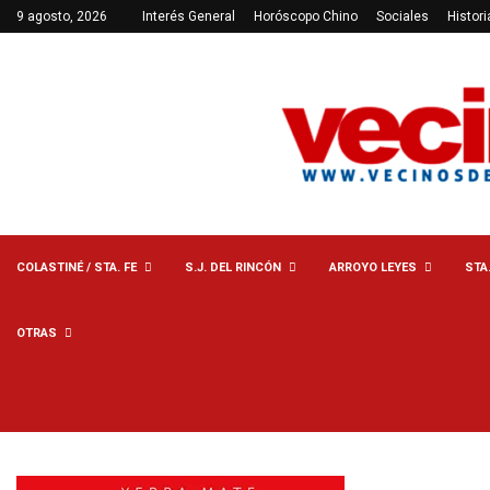
9 agosto, 2026
Interés General
Horóscopo Chino
Sociales
Histori
COLASTINÉ / STA. FE
S.J. DEL RINCÓN
ARROYO LEYES
STA
OTRAS