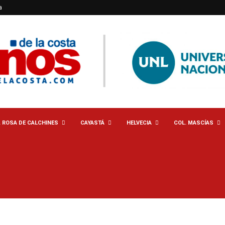
a
. ROSA DE CALCHINES
CAYASTÁ
HELVECIA
COL. MASCÍAS