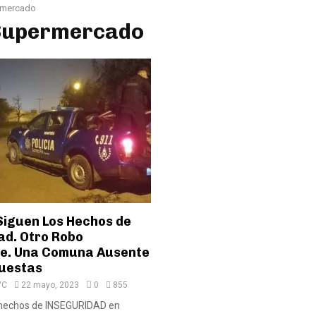
rmercado
 Supermercado
Siguen Los Hechos de
ad. Otro Robo
e. Una Comuna Ausente
puestas
VC
22 mayo, 2023
0
855
 hechos de INSEGURIDAD en