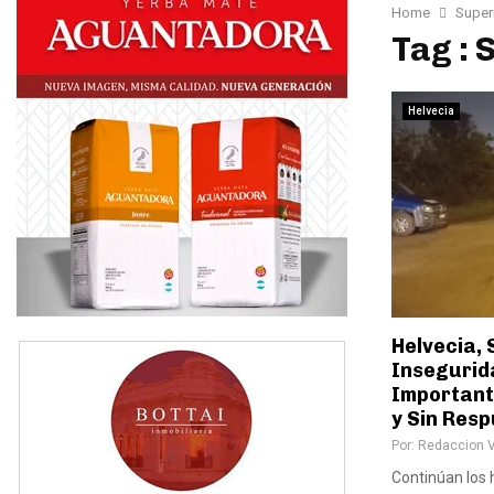
Home
Supe
Tag :
Helvecia
Helvecia, 
Insegurid
Important
y Sin Res
Por:
Redaccion 
Continúan los