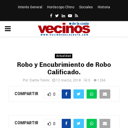
Interés General
Horóscopo Chino
Sociales
Historia
Facebook
Twitter
Linkedin
Youtube
Rss
PRIMARY
MENU
Actualidad
Robo y Encubrimiento de Robo
Calificado.
Por:
Dante Tonini
12 marzo, 2018
0
1266
COMPARTIR
0
COMPARTIR
0