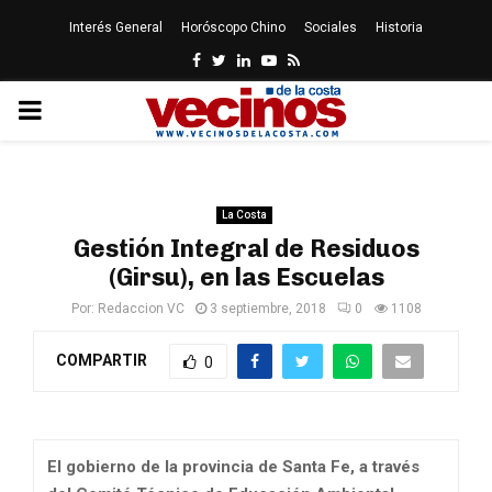
Interés General
Horóscopo Chino
Sociales
Historia
Facebook
Twitter
Linkedin
Youtube
Rss
PRIMARY
MENU
La Costa
Gestión Integral de Residuos
(Girsu), en las Escuelas
Por:
Redaccion VC
3 septiembre, 2018
0
1108
COMPARTIR
0
El gobierno de la provincia de Santa Fe, a través