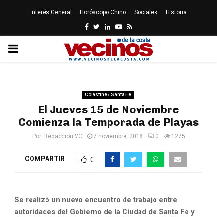
Interés General
Horóscopo Chino
Sociales
Historia
Facebook
Twitter
Linkedin
Youtube
Rss
PRIMARY
MENU
Colastiné / Santa Fe
El Jueves 15 de Noviembre
Comienza la Temporada de Playas
Por:
Redaccion VC
7 noviembre, 2018
0
1275
COMPARTIR
0
Se realizó un nuevo encuentro de trabajo entre
autoridades del Gobierno de la Ciudad de Santa Fe y