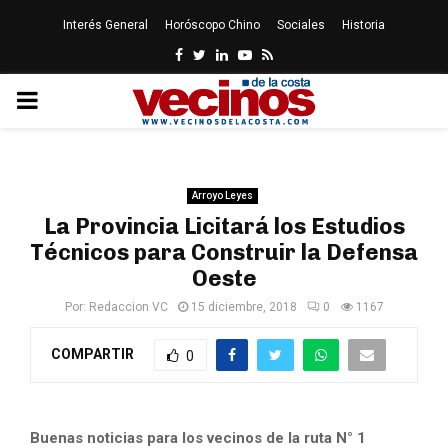
Interés General
Horóscopo Chino
Sociales
Historia
Facebook
Twitter
Linkedin
Youtube
Rss
PRIMARY
MENU
Arroyo Leyes
La Provincia Licitará los Estudios
Técnicos para Construir la Defensa
Oeste
Por:
Redaccion VC
15 diciembre, 2018
0
1167
COMPARTIR
0
Buenas noticias para los vecinos de la ruta N° 1