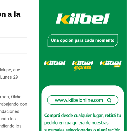
n a la
dalupe, que
l Lunes 29
oco, Olidio
 trabajando con
endaciones
ando les
ndiendo los