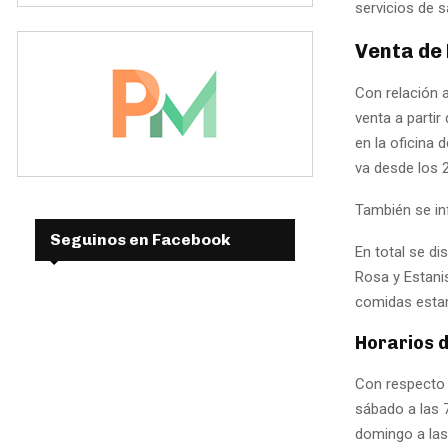
servicios de s
Venta de
Con relación 
venta a partir
en la oficina 
va desde los 
También se i
Seguinos en Facebook
En total se d
Rosa y Estanis
comidas estar
Horarios 
Con respecto 
sábado a las 7
domingo a las