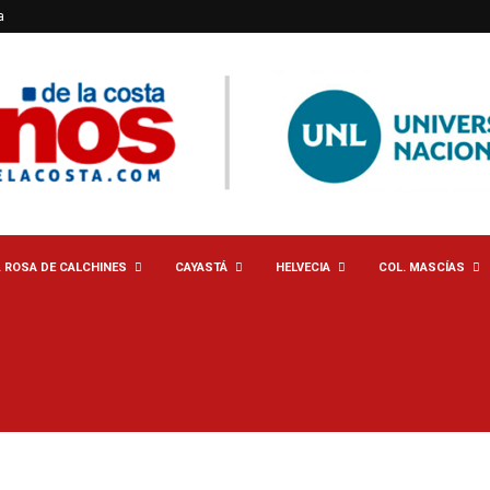
a
. ROSA DE CALCHINES
CAYASTÁ
HELVECIA
COL. MASCÍAS