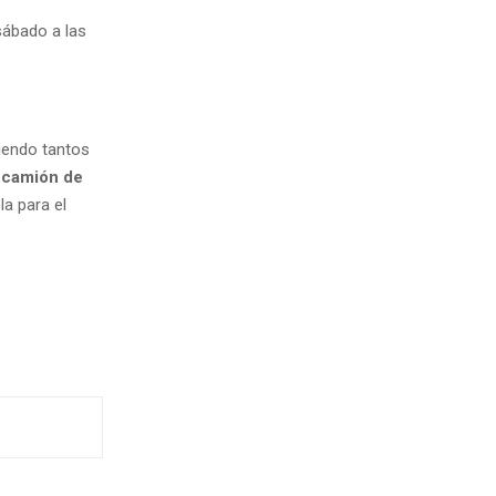
sábado a las
viendo tantos
l
camión de
la para el