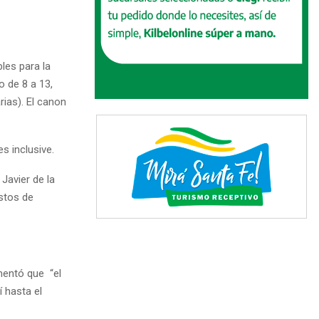
les para la
o de 8 a 13,
rias). El canon
s inclusive.
Javier de la
estos de
mentó que “el
í hasta el