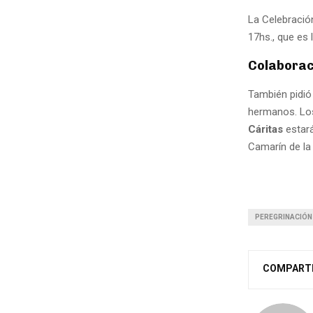
La Celebración
17hs., que es 
Colaborac
También pidió 
hermanos. Los
Cáritas
estará
Camarín de la 
PEREGRINACIÓN
COMPART