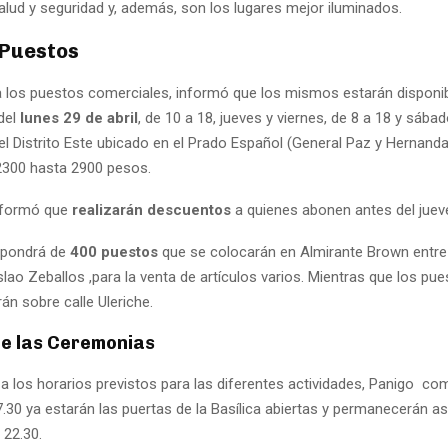
alud y seguridad y, además, son los lugares mejor iluminados.
 Puestos
a los puestos comerciales, informó que los mismos estarán disponib
 del
lunes 29 de abril
, de 10 a 18, jueves y viernes, de 8 a 18 y sábad
del Distrito Este ubicado en el Prado Español (General Paz y Hernanda
2300 hasta 2900 pesos.
nformó que
realizarán descuentos
a quienes abonen antes del jueve
ispondrá de
400 puestos
que se colocarán en Almirante Brown entre 
lao Zeballos ,para la venta de artículos varios. Mientras que los pu
án sobre calle Uleriche.
de las Ceremonias
a los horarios previstos para las diferentes actividades, Panigo co
.30 ya estarán las puertas de la Basílica abiertas y permanecerán as
 22.30.