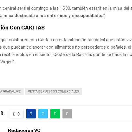
 central será el domingo a las 15.30, también estará en la misa del 
la
misa destinada a los enfermos y discapacitados
”.
ión Con CARITAS
que colaboren con Cáritas en esta situación tan difícil que están vi
 que puedan colaborar con alimentos no perecederos o pañales, e
 recibiéndolos en el sector Oeste de la Basílica, donde se hace la co
Virgen”.
 A GUADALUPE
VENTA DE PUESTOS COMERCIALES
IR
0
Redaccion VC