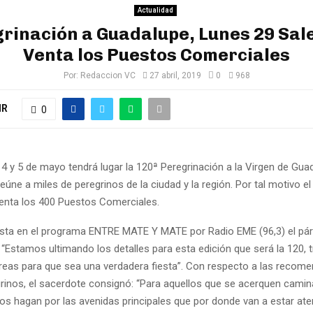
Actualidad
rinación a Guadalupe, Lunes 29 Sale
Venta los Puestos Comerciales
Por:
Redaccion VC
27 abril, 2019
0
968
IR
0
4 y 5 de mayo tendrá lugar la 120ª Peregrinación a la Virgen de Gua
eúne a miles de peregrinos de la ciudad y la región. Por tal motivo e
enta los 400 Puestos Comerciales.
ista en el programa ENTRE MATE Y MATE por Radio EME (96,3) el párr
 “Estamos ultimando los detalles para esta edición que será la 120,
 áreas para que sea una verdadera fiesta”. Con respecto a las recom
grinos, el sacerdote consignó: “Para aquellos que se acerquen camin
os hagan por las avenidas principales que por donde van a estar ate