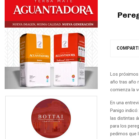
Pereg
COMPART
Los próximos 
año tras año r
comienza la v
En una entrev
Panigo indicó:
las distintas
para los pere
pedimos que l