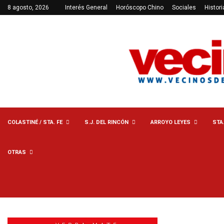
8 agosto, 2026
Interés General
Horóscopo Chino
Sociales
Histori
COLASTINÉ / STA. FE
S.J. DEL RINCÓN
ARROYO LEYES
STA
OTRAS